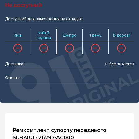
Не доступний
Доступний для замовлення на складах:
Київ 3
Київ
Дніпро
1 день
В дорозі
години
Доставка:
Оберіть місто
Оплата:
Ремкомплект супорту переднього
SUBARU - 26297-AC000