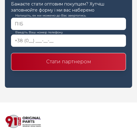
Бажаєте стати оптовим покупцем? Хутчіш
заповнюйте форму і ми вас наберемо
Напишіть, як ми можемо до Вас звертатись
Введіть Ваш номер телефону
Стати партнером