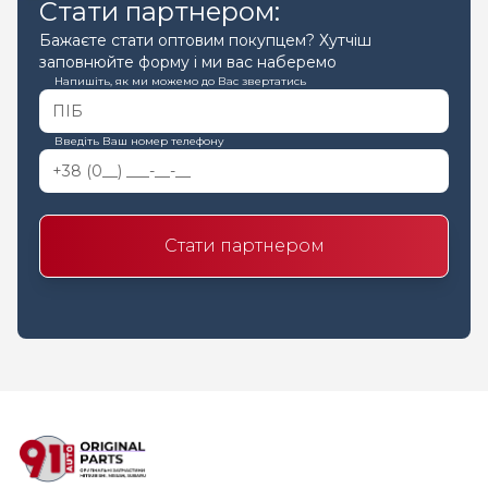
Стати партнером:
Бажаєте стати оптовим покупцем? Хутчіш
заповнюйте форму і ми вас наберемо
Напишіть, як ми можемо до Вас звертатись
Введіть Ваш номер телефону
Стати партнером