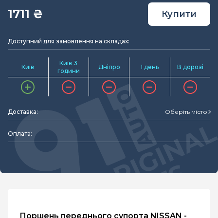
1711 ₴
Купити
Доступний для замовлення на складах:
Київ 3
Київ
Дніпро
1 день
В дорозі
години
Доставка:
Оберіть місто
Оплата:
Поршень переднього супорта NISSAN -