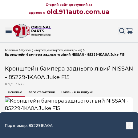
Старий сайт доступний за
old.911auto.com.ua
адресою
Головна
Кузов (інтер'єр, екстер'єр, електрика)
Кронштейн бампера заднього лівий NISSAN - 85229-1KA0A Juke F15
Кронштейн бампера заднього лівий NISSAN
- 85229-1KA0A Juke F15
Код: 13655
Основне
Характеристики
Питання та відгуки
Партномер: 852291KA0A