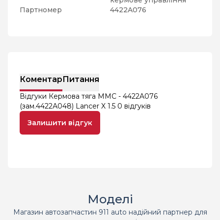
кермове управління
Партномер
4422A076
Коментар
Питання
Відгуки Кермова тяга MMC - 4422A076
(зам.4422А048) Lancer X 1.5
0 відгуків
Залишити відгук
Моделі
Магазин автозапчастин 911 auto надійний партнер для