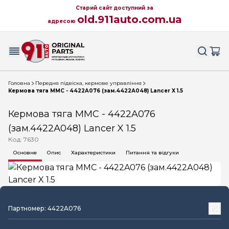
Старий сайт доступний за
old.911auto.com.ua
адресою
Головна
Передня підвіска, кермове управління
Кермова тяга MMC - 4422A076 (зам.4422А048) Lancer X 1.5
Кермова тяга MMC - 4422A076
(зам.4422А048) Lancer X 1.5
Код: 7630
Основне
Опис
Характеристики
Питання та відгуки
Партномер: 4422A076