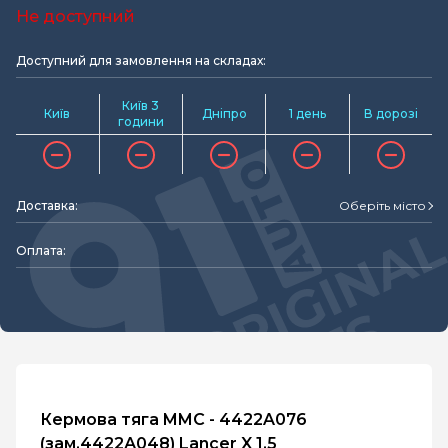
Не доступний
Доступний для замовлення на складах:
Київ 3
Київ
Дніпро
1 день
В дорозі
години
Доставка:
Оберіть місто
Оплата:
Кермова тяга MMC - 4422A076
(зам.4422А048) Lancer X 1.5