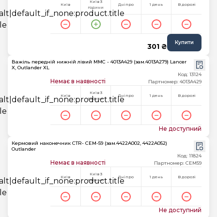
Київ 3
Київ
Дніпро
1 день
В дорозі
години
Купити
301 ₴
Важіль передній нижній лівий MMC - 4013A429 (зам.4013A279) Lancer
X, Outlander XL
Код: 13124
Немає в наявності
Партномер: 4013A429
Київ 3
Київ
Дніпро
1 день
В дорозі
години
Не доступний
Кермовий наконечник CTR- CEM-59 (зам.4422A002, 4422A052)
Outlander
Код: 11824
Немає в наявності
Партномер: CEM59
Київ 3
Київ
Дніпро
1 день
В дорозі
години
Не доступний