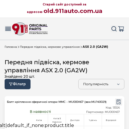
Старий сайт доступний за
old.911auto.com.ua
адресою
Головна
Передня підвіска, кермове управління
ASX 2.0 (GA2W)
Передня підвіска, кермове
управління ASX 2.0 (GA2W)
Знайдено
20
шт.
Фільтр
Болт кріплення сферичної опори MMC - MU000467 (зам.MU140029)
Код: 13326
В наявності
Партномер: MU000467
Київ 3
Київ
Дніпро
1 день
В дорозі
години