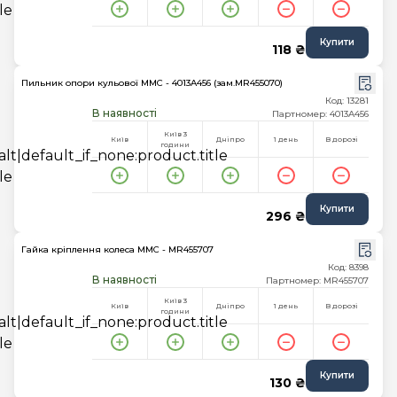
Купити
118 ₴
Пильник опори кульової MMC - 4013A456 (зам.MR455070)
Код: 13281
В наявності
Партномер: 4013A456
Київ 3
Київ
Дніпро
1 день
В дорозі
години
Купити
296 ₴
Гайка кріплення колеса MMC - MR455707
Код: 8398
В наявності
Партномер: MR455707
Київ 3
Київ
Дніпро
1 день
В дорозі
години
Купити
130 ₴