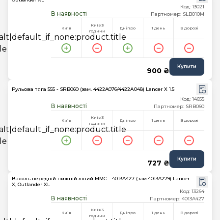
Код: 13021
В наявності
Партномер: SLB010M
Київ 3
Київ
Дніпро
1 день
В дорозі
години
Купити
900 ₴
Рульова тяга 555 - SRB060 (зам. 4422A076/4422А048) Lancer X 1.5
Код: 14655
В наявності
Партномер: SRB060
Київ 3
Київ
Дніпро
1 день
В дорозі
години
Купити
727 ₴
Важіль передній нижній лівий MMC - 4013A427 (зам.4013A279) Lancer
X, Outlander XL
Код: 13264
В наявності
Партномер: 4013A427
Київ 3
Київ
Дніпро
1 день
В дорозі
години