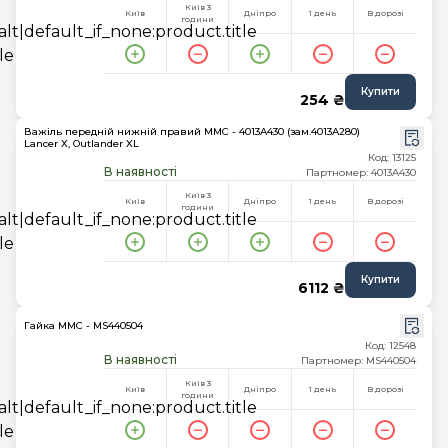
Київ 3
Київ
Дніпро
1 день
В дорозі
години
Купити
254 ₴
Важіль передній нижній правий MMC - 4013A430 (зам.4013A280)
Lancer X, Outlander XL
Код: 13125
В наявності
Партномер: 4013A430
Київ 3
Київ
Дніпро
1 день
В дорозі
години
Купити
6112 ₴
Гайка MMC - MS440504
Код: 12548
В наявності
Партномер: MS440504
Київ 3
Київ
Дніпро
1 день
В дорозі
години