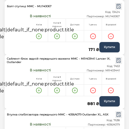
Болт ступиці MMC - MU140067
Код: 13424
В наявності
Партномер: MU140067
Київ 3
Київ
Дніпро
1 день
В дорозі
години
Купити
171 ₴
Сайлент-блок задній переднього важеля MMC - MR403441 Lancer IX,
Outlander
Код: 7453
В наявності
Партномер: MR403441
Київ 3
Київ
Дніпро
1 день
В дорозі
години
Купити
881 ₴
Втулка стабілізатора переднього MMC - 4056A079 Outlander XL, ASX
Код: 7638
В наявності
Партномер: 4056A079