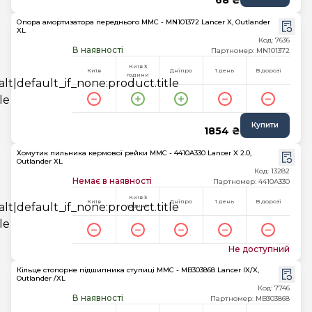
68 ₴
Опора амортизатора переднього MMC - MN101372 Lancer X, Outlander
XL
Код: 7636
В наявності
Партномер: MN101372
Київ 3
Київ
Дніпро
1 день
В дорозі
години
Купити
1854 ₴
Хомутик пильника кермової рейки MMC - 4410A330 Lancer X 2.0,
Outlander XL
Код: 13282
Немає в наявності
Партномер: 4410A330
Київ 3
Київ
Дніпро
1 день
В дорозі
години
Не доступний
Кільце стопорне підшипника ступиці MMC - MB303868 Lancer IX/X,
Outlander /XL
Код: 7746
В наявності
Партномер: MB303868