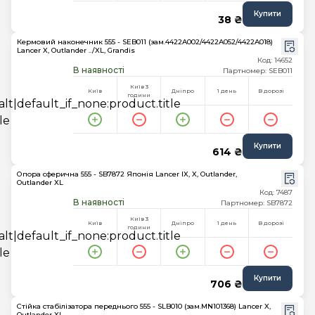
Купити
38 ₴
Кермовий наконечник 555 - SEB011 (зам.4422A002/4422A052/4422A018)
Lancer X, Outlander ../XL, Grandis
Код: 14652
В наявності
Партномер: SEB011
Київ 3
Київ
Дніпро
1 день
В дорозі
години
Купити
614 ₴
Опора сферична 555 - SB7872 Японія Lancer IX, X, Outlander,
Outlander XL
Код: 7487
В наявності
Партномер: SB7872
Київ 3
Київ
Дніпро
1 день
В дорозі
години
Купити
706 ₴
Стійка стабілізатора переднього 555 - SLB010 (зам.MN101368) Lancer X,
Outlander XL