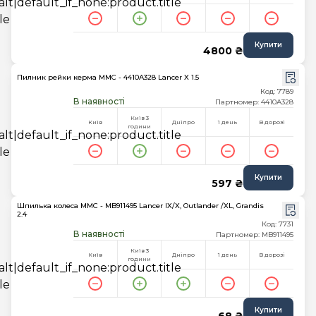
Купити
4800 ₴
Пилник рейки керма MMC - 4410A328 Lancer X 1.5
Код: 7789
В наявності
Партномер: 4410A328
Київ 3
Київ
Дніпро
1 день
В дорозі
години
Купити
597 ₴
Шпилька колеса MMC - MB911495 Lancer IX/X, Outlander /XL, Grandis
2.4
Код: 7731
В наявності
Партномер: MB911495
Київ 3
Київ
Дніпро
1 день
В дорозі
години
Купити