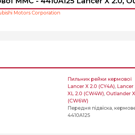
ї MMC - 4410A125 Lancer X 2.0, O
bishi Motors Corporation
Пильник рейки кермової
Lancer X 2.0 (CY4A)
,
Lancer 
XL 2.0 (CW4W)
,
Outlander 
(CW6W)
Передня підвіска, кермов
4410A125