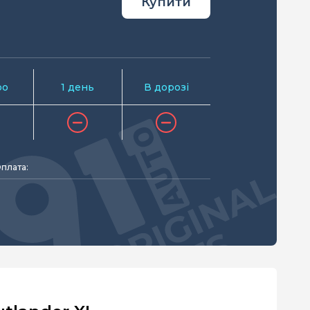
Купити
ро
1 день
В дорозі
плата: