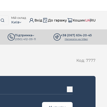
Мій склад
Вхід
До гаражу
Кошик
UA
RU
Київ
+38 (067) 634-20-45
Підтримка
(050) 412-09-11
Написати на Viber
Код: 7777