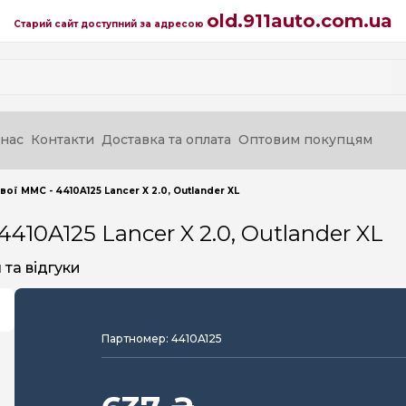
old.911auto.com.ua
Старий сайт доступний за адресою
нас
Контакти
Доставка та оплата
Оптовим покупцям
ї MMC - 4410A125 Lancer X 2.0, Outlander XL
10A125 Lancer X 2.0, Outlander XL
та відгуки
Партномер: 4410A125