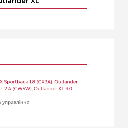
utlander XL
X Sportback 1.8 (CX3A)
,
Outlander
XL 2.4 (CW5W)
,
Outlander XL 3.0
е управління