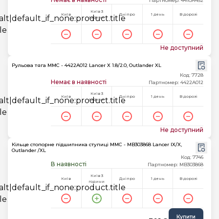
Партномер: 4410A452
Київ 3
Київ
Дніпро
1 день
В дорозі
години
Не доступний
Рульова тяга MMC - 4422A012 Lancer X 1.8/2.0, Outlander XL
Код: 7728
Немає в наявності
Партномер: 4422A012
Київ 3
Київ
Дніпро
1 день
В дорозі
години
Не доступний
Кільце стопорне підшипника ступиці MMC - MB303868 Lancer IX/X,
Outlander /XL
Код: 7746
В наявності
Партномер: MB303868
Київ 3
Київ
Дніпро
1 день
В дорозі
години
Купити