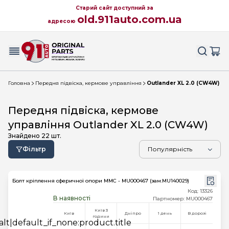
Старий сайт доступний за
old.911auto.com.ua
адресою
Головна
Передня підвіска, кермове управління
Outlander XL 2.0 (CW4W)
Передня підвіска, кермове
управління Outlander XL 2.0 (CW4W)
Знайдено
22
шт.
Фільтр
Болт кріплення сферичної опори MMC - MU000467 (зам.MU140029)
Код: 13326
В наявності
Партномер: MU000467
Київ 3
Київ
Дніпро
1 день
В дорозі
години