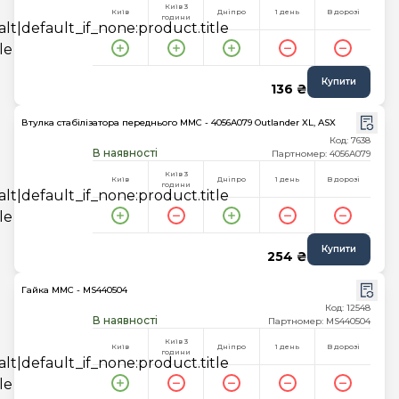
Київ 3
Київ
Дніпро
1 день
В дорозі
години
Купити
136 ₴
Втулка стабілізатора переднього MMC - 4056A079 Outlander XL, ASX
Код: 7638
В наявності
Партномер: 4056A079
Київ 3
Київ
Дніпро
1 день
В дорозі
години
Купити
254 ₴
Гайка MMC - MS440504
Код: 12548
В наявності
Партномер: MS440504
Київ 3
Київ
Дніпро
1 день
В дорозі
години