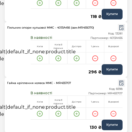
Купити
118 ₴
Пильник опори кульової MMC - 4013A456 (зам.MR455070)
Код: 13281
В наявності
Партномер: 4013A456
Київ 3
Київ
Дніпро
1 день
В дорозі
години
Купити
296 ₴
Гайка кріплення колеса MMC - MR455707
Код: 8398
В наявності
Партномер: MR455707
Київ 3
Київ
Дніпро
1 день
В дорозі
години
Купити
130 ₴