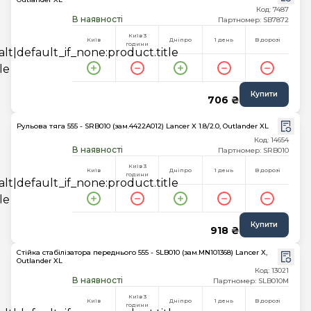
Код: 7487
В наявності
Партномер: SB7872
Київ 3
Київ
Дніпро
1 день
В дорозі
години
Купити
706 ₴
Рульова тяга 555 - SRB010 (зам.4422A012) Lancer X 1.8/2.0, Outlander XL
Код: 14654
В наявності
Партномер: SRB010
Київ 3
Київ
Дніпро
1 день
В дорозі
години
Купити
918 ₴
Стійка стабілізатора переднього 555 - SLB010 (зам.MN101368) Lancer X,
Outlander XL
Код: 13021
В наявності
Партномер: SLB010M
Київ 3
Київ
Дніпро
1 день
В дорозі
години