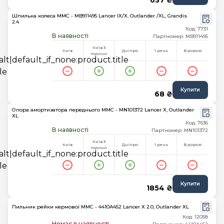
637 ₴
Шпилька колеса MMC - MB911495 Lancer IX/X, Outlander /XL, Grandis
2.4
Код: 7731
В наявності
Партномер: MB911495
Київ 3
Київ
Дніпро
1 день
В дорозі
години
Купити
68 ₴
Опора амортизатора переднього MMC - MN101372 Lancer X, Outlander
XL
Код: 7636
В наявності
Партномер: MN101372
Київ 3
Київ
Дніпро
1 день
В дорозі
години
Купити
1854 ₴
Пильник рейки кермової MMC - 4410A452 Lancer X 2.0, Outlander XL
Код: 12058
Немає в наявності