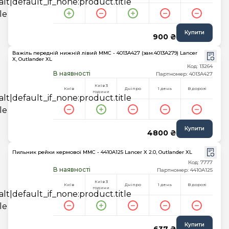
Купити
900 ₴
Важіль передній нижній лівий MMC - 4013A427 (зам.4013A279) Lancer
X, Outlander XL
Код: 13264
В наявності
Партномер: 4013A427
Київ 3
Київ
Дніпро
1 день
В дорозі
години
Купити
4800 ₴
Пильник рейки кермової MMC - 4410A125 Lancer X 2.0, Outlander XL
Код: 7777
В наявності
Партномер: 4410A125
Київ 3
Київ
Дніпро
1 день
В дорозі
години
Купити