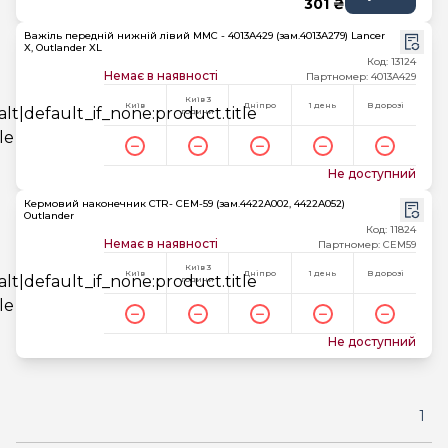
301 ₴
Важіль передній нижній лівий MMC - 4013A429 (зам.4013A279) Lancer
X, Outlander XL
Код: 13124
Немає в наявності
Партномер: 4013A429
Київ 3
Київ
Дніпро
1 день
В дорозі
години
Не доступний
Кермовий наконечник CTR- CEM-59 (зам.4422A002, 4422A052)
Outlander
Код: 11824
Немає в наявності
Партномер: CEM59
Київ 3
Київ
Дніпро
1 день
В дорозі
години
Не доступний
1