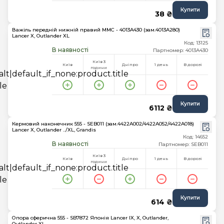
Купити
38 ₴
Важіль передній нижній правий MMC - 4013A430 (зам.4013A280)
Lancer X, Outlander XL
Код: 13125
В наявності
Партномер: 4013A430
Київ 3
Київ
Дніпро
1 день
В дорозі
години
Купити
6112 ₴
Кермовий наконечник 555 - SEB011 (зам.4422A002/4422A052/4422A018)
Lancer X, Outlander ../XL, Grandis
Код: 14652
В наявності
Партномер: SEB011
Київ 3
Київ
Дніпро
1 день
В дорозі
години
Купити
614 ₴
Опора сферична 555 - SB7872 Японія Lancer IX, X, Outlander,
Outlander XL