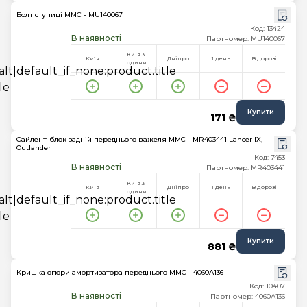
Болт ступиці MMC - MU140067
Код: 13424
В наявності
Партномер: MU140067
Київ 3
Київ
Дніпро
1 день
В дорозі
години
Купити
171 ₴
Сайлент-блок задній переднього важеля MMC - MR403441 Lancer IX,
Outlander
Код: 7453
В наявності
Партномер: MR403441
Київ 3
Київ
Дніпро
1 день
В дорозі
години
Купити
881 ₴
Кришка опори амортизатора переднього MMC - 4060A136
Код: 10407
В наявності
Партномер: 4060A136