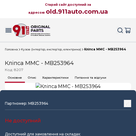
Старий сайт доступний за
old.911auto.com.ua
адресою
Головна
Кузов (інтер'єр, екстер'єр, електрика)
Кліпса MMC - MB253964
Кліпса MMC - MB253964
Код: 8207
Основне
Опис
Характеристики
Питання та відгуки
Партномер: MB253964
Не доступний
Доступний для замовлення на складах: