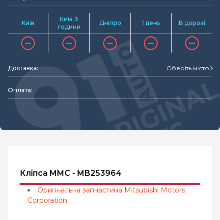
Київ 3
Київ
Дніпро
1 день
В дорозі
години
Доставка:
Оберіть місто
Оплата:
Кліпса MMC - MB253964
Оригінальна запчастина Mitsubishi Motors
Corporation