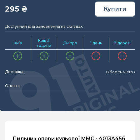
295 ₴
Купити
Доступний для замовлення на складах:
Київ 3
Київ
Дніпро
1 день
В дорозі
години
Доставка:
Оберіть місто
Оплата:
Пильник опори кульової MMC - 4013A456