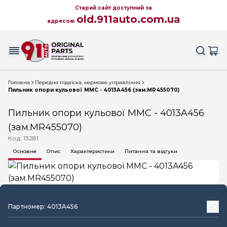
Старий сайт доступний за
old.911auto.com.ua
адресою
Головна
Передня підвіска, кермове управління
Пильник опори кульової MMC - 4013A456 (зам.MR455070)
Пильник опори кульової MMC - 4013A456
(зам.MR455070)
Код: 13281
Основне
Опис
Характеристики
Питання та відгуки
Партномер: 4013A456