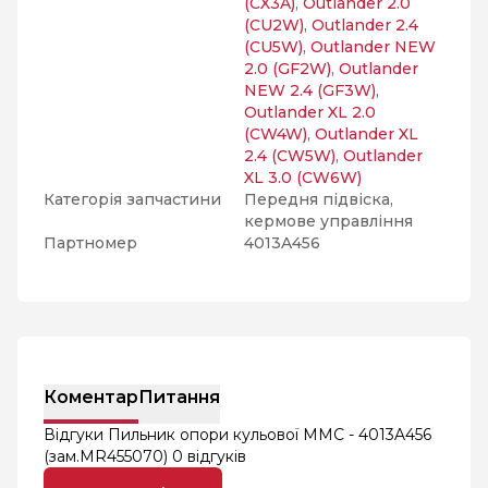
(CX3A)
,
Outlander 2.0
(CU2W)
,
Outlander 2.4
(CU5W)
,
Outlander NEW
2.0 (GF2W)
,
Outlander
NEW 2.4 (GF3W)
,
Outlander XL 2.0
(CW4W)
,
Outlander XL
2.4 (CW5W)
,
Outlander
XL 3.0 (CW6W)
Категорія запчастини
Передня підвіска,
кермове управління
Партномер
4013A456
Коментар
Питання
Відгуки Пильник опори кульової MMC - 4013A456
(зам.MR455070)
0 відгуків