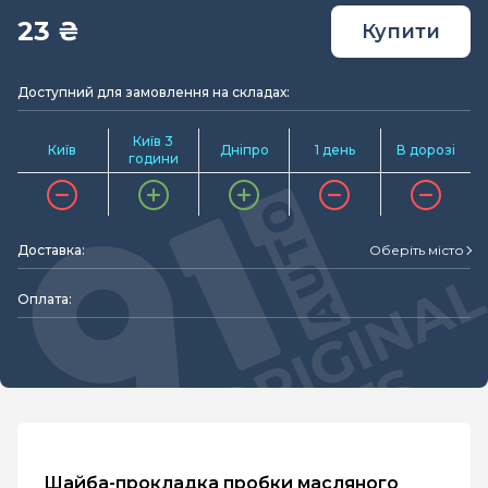
23 ₴
Купити
Доступний для замовлення на складах:
Київ 3
Київ
Дніпро
1 день
В дорозі
години
Доставка:
Оберіть місто
Оплата:
Шайба-прокладка пробки масляного