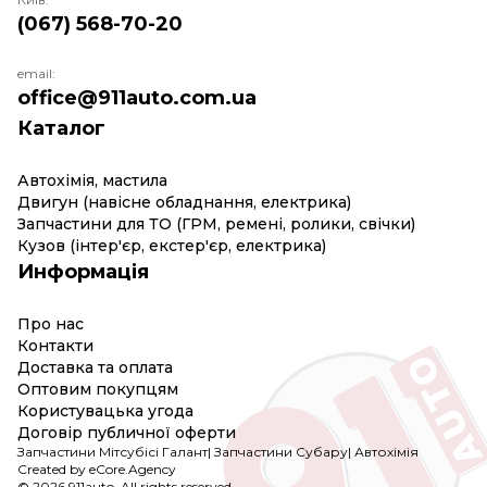
(067) 568-70-20
email:
office@911auto.com.ua
Каталог
Автохімія, мастила
Двигун (навісне обладнання, електрика)
Запчастини для ТО (ГРМ, ремені, ролики, свічки)
Кузов (інтер'єр, екстер'єр, електрика)
Информація
Про нас
Контакти
Доставка та оплата
Оптовим покупцям
Користувацька угода
Договір публичної оферти
Запчастини Мітсубісі Галант
|
Запчастини Субару
|
Автохімія
Created by eCore.Agency
© 2026 911auto. All rights reserved