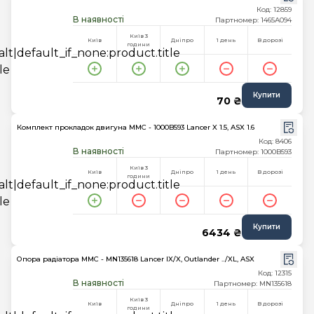
Код: 12859
В наявності
Партномер: 1465A094
Київ 3
Київ
Дніпро
1 день
В дорозі
години
Купити
70 ₴
Комплект прокладок двигуна MMC - 1000B593 Lancer X 1.5, ASX 1.6
Код: 8406
В наявності
Партномер: 1000B593
Київ 3
Київ
Дніпро
1 день
В дорозі
години
Купити
6434 ₴
Опора радіатора MMC - MN135618 Lancer IX/X, Outlander ../XL, ASX
Код: 12315
В наявності
Партномер: MN135618
Київ 3
Київ
Дніпро
1 день
В дорозі
години