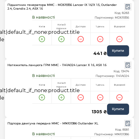
Підшипник генератора MMC - MD619356 Lancer IX 1.6/X 1.5, Outlander
2.4, Grandis 2.4, ASX 1.6
Код: 8283
В наявності
Партномер: MD619356
Київ 3
Київ
Дніпро
1 день
В дорозі
години
Купити
441 ₴
Натяжитель ланцюга ГРМ MMC - 1141A024 Lancer X 1.6, ASX 1.6
Код: 13474
В наявності
Партномер: 1141A024
Київ 3
Київ
Дніпро
1 день
В дорозі
години
Купити
1305 ₴
Підпора двигуна передня MMC - MN101386 Outlander XL
Код: 8581
В наявності
Партномер: MN101386