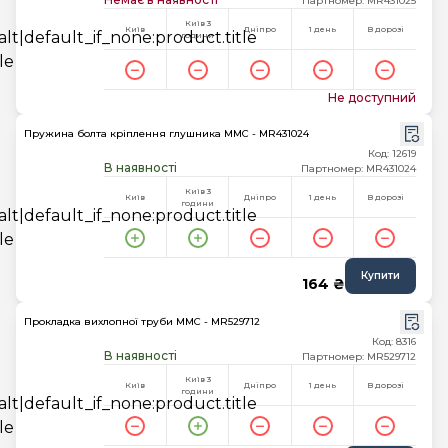
Партномер: MR431025
Київ 3
Київ
Дніпро
1 день
В дорозі
години
Не доступний
Пружина болта кріплення глушника MMC - MR431024
Код: 12619
В наявності
Партномер: MR431024
Київ 3
Київ
Дніпро
1 день
В дорозі
години
Купити
164 ₴
Прокладка вихлопної труби MMC - MR529712
Код: 8316
В наявності
Партномер: MR529712
Київ 3
Київ
Дніпро
1 день
В дорозі
години