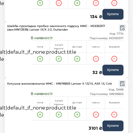
Купити
134 ₴
Шайба-прокладка пробки масляного піддону MMC - MD050317
(зам.MN113518) Lancer IX/X 2.0, Outlander
Код: 7774
В наявності
Партномер: MD050317
Київ 3
Київ
Дніпро
1 день
В дорозі
години
Купити
32 ₴
Котушка високовольтна MMC - MN195805 Lancer X 1.5/1.6, ASX 1.6, Colt
Код: 13468
В наявності
Партномер: MN195805
Київ 3
Київ
Дніпро
1 день
В дорозі
години
Купити
3101 ₴