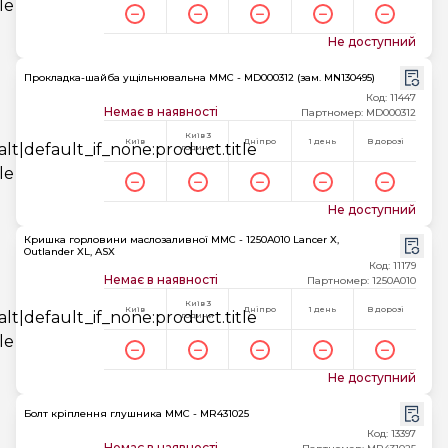
Не доступний
Прокладка-шайба ущільнювальна MMC - MD000312 (зам. MN130495)
Код: 11447
Немає в наявності
Партномер: MD000312
Київ 3
Київ
Дніпро
1 день
В дорозі
години
Не доступний
Кришка горловини маслозаливної MMC - 1250A010 Lancer X,
Outlander XL, ASX
Код: 11179
Немає в наявності
Партномер: 1250A010
Київ 3
Київ
Дніпро
1 день
В дорозі
години
Не доступний
Болт кріплення глушника MMC - MR431025
Код: 13397
Немає в наявності