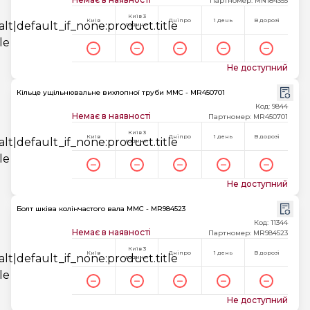
Партномер: MN184355
Київ 3
Київ
Дніпро
1 день
В дорозі
години
Не доступний
Кільце ущільнювальне вихлопної труби MMC - MR450701
Код: 9844
Немає в наявності
Партномер: MR450701
Київ 3
Київ
Дніпро
1 день
В дорозі
години
Не доступний
Болт шківа колінчастого вала MMC - MR984523
Код: 11344
Немає в наявності
Партномер: MR984523
Київ 3
Київ
Дніпро
1 день
В дорозі
години
Не доступний