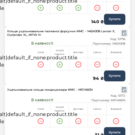
Купити
140 ₴
Кільце ущільнювальне паливної форсунки MMC - 1465A308 Lancer X,
Outlander XL, MPW IV
Код: 10796
В наявності
Партномер: 1465A308
Київ 3
Київ
Дніпро
1 день
В дорозі
години
Купити
94 ₴
Ущільнювальне кільце кондиціонера MMC - MR146634
Код: 13172
В наявності
Партномер: MR146634
Київ 3
Київ
Дніпро
1 день
В дорозі
години
Купити