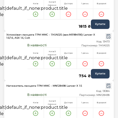
Київ 3
Київ
Дніпро
1 день
В дорозі
години
Купити
1815 ₴
Успокоївач ланцюга ГРМ MMC - 1141A025 (зам.MR984190) Lancer X
1.5/1.6, ASX 1.6, Colt
Код: 13473
В наявності
Партномер: 1141A025
Київ 3
Київ
Дніпро
1 день
В дорозі
години
Купити
754 ₴
Натяжитель ланцюга ГРМ MMC - MN128498 Lancer X 1.5
Код: 13084
В наявності
Партномер: MN128498
Київ 3
Київ
Дніпро
1 день
В дорозі
години