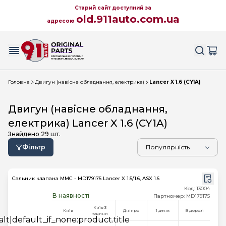
Старий сайт доступний за
old.911auto.com.ua
адресою
Головна
Двигун (навісне обладнання, електрика)
Lancer X 1.6 (CY1A)
Двигун (навісне обладнання,
електрика) Lancer X 1.6 (CY1A)
Знайдено
29
шт.
Фільтр
Сальник клапана MMC - MD179175 Lancer X 1.5/1.6, ASX 1.6
Код: 13004
В наявності
Партномер: MD179175
Київ 3
Київ
Дніпро
1 день
В дорозі
години