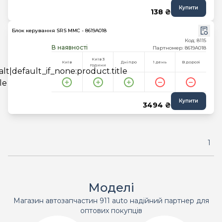
Купити
138 ₴
Блок керування SRS MMC - 8619A018
Код: 8115
В наявності
Партномер: 8619A018
Київ 3
Київ
Дніпро
1 день
В дорозі
години
Купити
3494 ₴
1
Моделі
Магазин автозапчастин 911 auto надійний партнер для
оптових покупців