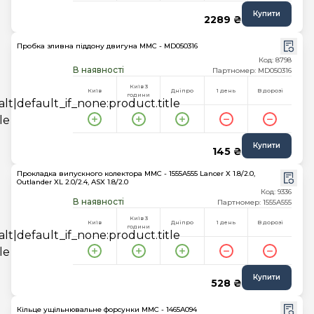
Купити
2289 ₴
Пробка зливна піддону двигуна MMC - MD050316
Код: 8798
В наявності
Партномер: MD050316
Київ 3
Київ
Дніпро
1 день
В дорозі
години
Купити
145 ₴
Прокладка випускного колектора MMC - 1555A555 Lancer X 1.8/2.0,
Outlander XL 2.0/2.4, ASX 1.8/2.0
Код: 9336
В наявності
Партномер: 1555A555
Київ 3
Київ
Дніпро
1 день
В дорозі
години
Купити
528 ₴
Кільце ущільнювальне форсунки MMC - 1465A094