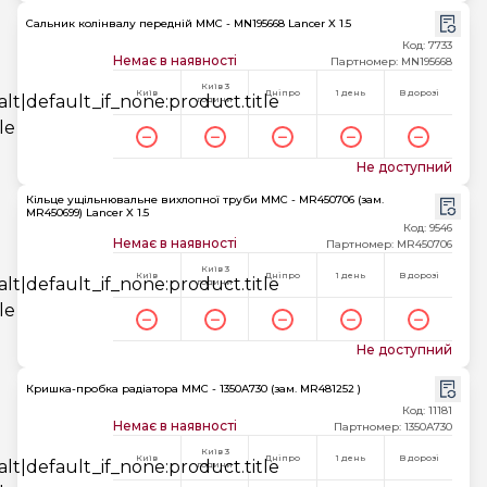
Сальник колінвалу передній MMC - MN195668 Lancer X 1.5
Код: 7733
Немає в наявності
Партномер: MN195668
Київ 3
Київ
Дніпро
1 день
В дорозі
години
Не доступний
Кільце ущільнювальне вихлопної труби MMC - MR450706 (зам.
MR450699) Lancer X 1.5
Код: 9546
Немає в наявності
Партномер: MR450706
Київ 3
Київ
Дніпро
1 день
В дорозі
години
Не доступний
Кришка-пробка радіатора MMC - 1350A730 (зам. MR481252 )
Код: 11181
Немає в наявності
Партномер: 1350A730
Київ 3
Київ
Дніпро
1 день
В дорозі
години