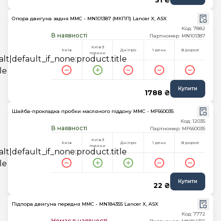
31 ₴
Опора двигуна задня MMC - MN101387 (МКПП) Lancer X, ASX
Код: 7882
В наявності
Партномер: MN101387
Київ 3
Київ
Дніпро
1 день
В дорозі
години
Купити
1788 ₴
Шайба-прокладка пробки масляного піддону MMC - MF660035
Код: 12035
В наявності
Партномер: MF660035
Київ 3
Київ
Дніпро
1 день
В дорозі
години
Купити
22 ₴
Підпора двигуна передня MMC - MN184355 Lancer X, ASX
Код: 7772
Немає в наявності