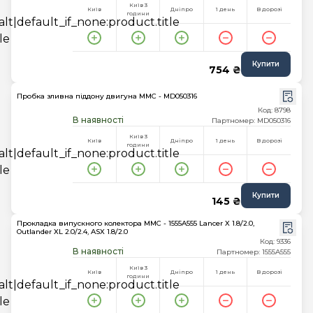
Київ 3
Київ
Дніпро
1 день
В дорозі
години
Купити
754 ₴
Пробка зливна піддону двигуна MMC - MD050316
Код: 8798
В наявності
Партномер: MD050316
Київ 3
Київ
Дніпро
1 день
В дорозі
години
Купити
145 ₴
Прокладка випускного колектора MMC - 1555A555 Lancer X 1.8/2.0,
Outlander XL 2.0/2.4, ASX 1.8/2.0
Код: 9336
В наявності
Партномер: 1555A555
Київ 3
Київ
Дніпро
1 день
В дорозі
години