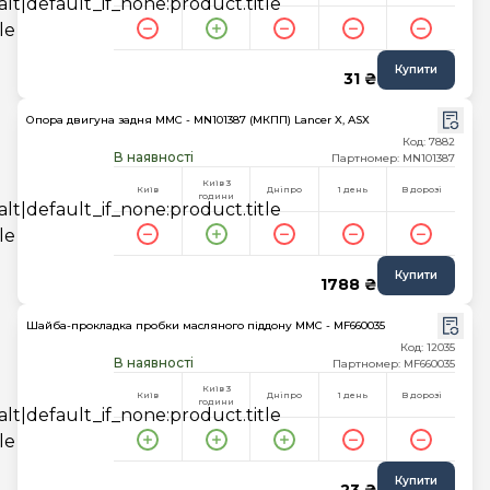
Купити
31 ₴
Опора двигуна задня MMC - MN101387 (МКПП) Lancer X, ASX
Код: 7882
В наявності
Партномер: MN101387
Київ 3
Київ
Дніпро
1 день
В дорозі
години
Купити
1788 ₴
Шайба-прокладка пробки масляного піддону MMC - MF660035
Код: 12035
В наявності
Партномер: MF660035
Київ 3
Київ
Дніпро
1 день
В дорозі
години
Купити