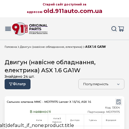
Старий сайт доступний за
old.911auto.com.ua
адресою
Головна
Двигун (навісне обладнання, електрика)
ASX 1.6 GA1W
Двигун (навісне обладнання,
електрика) ASX 1.6 GA1W
Знайдено
24
шт.
Фільтр
Сальник клапана MMC - MD179175 Lancer X 1.5/1.6, ASX 1.6
Код: 13004
В наявності
Партномер: MD179175
Київ 3
Київ
Дніпро
1 день
В дорозі
години