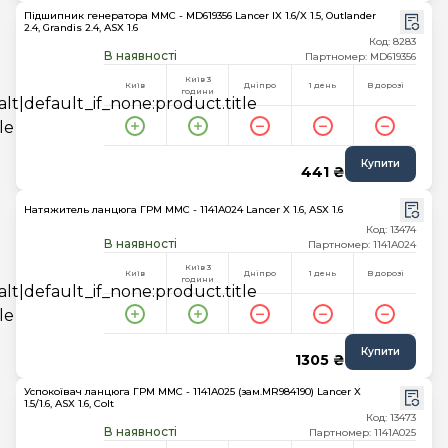
Підшипник генератора MMC - MD619356 Lancer IX 1.6/X 1.5, Outlander
2.4, Grandis 2.4, ASX 1.6
Код: 8283
В наявності
Партномер: MD619356
Київ 3
Київ
Дніпро
1 день
В дорозі
години
Купити
441 ₴
Натяжитель ланцюга ГРМ MMC - 1141A024 Lancer X 1.6, ASX 1.6
Код: 13474
В наявності
Партномер: 1141A024
Київ 3
Київ
Дніпро
1 день
В дорозі
години
Купити
1305 ₴
Успокоївач ланцюга ГРМ MMC - 1141A025 (зам.MR984190) Lancer X
1.5/1.6, ASX 1.6, Colt
Код: 13473
В наявності
Партномер: 1141A025