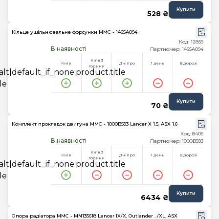
Купити
528 ₴
Кільце ущільнювальне форсунки MMC - 1465A094
Код: 12859
В наявності
Партномер: 1465A094
Київ 3
Київ
Дніпро
1 день
В дорозі
години
Купити
70 ₴
Комплект прокладок двигуна MMC - 1000B593 Lancer X 1.5, ASX 1.6
Код: 8406
В наявності
Партномер: 1000B593
Київ 3
Київ
Дніпро
1 день
В дорозі
години
Купити
6434 ₴
Опора радіатора MMC - MN135618 Lancer IX/X, Outlander ../XL, ASX