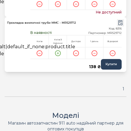
Не доступний
Прокладка вихлопної труби MMC - MR529712
Код: 8316
В наявності
Партномер: MR529712
Київ 3
Київ
Дніпро
1 день
В дорозі
години
Купити
138 ₴
1
Моделі
Магазин автозапчастин 911 auto надійний партнер для
оптових покупців