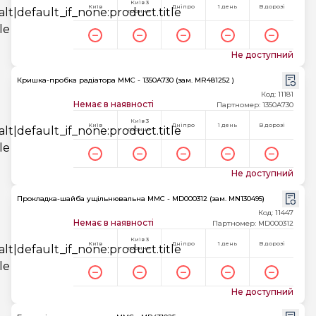
Київ 3
Київ
Дніпро
1 день
В дорозі
години
Не доступний
Кришка-пробка радіатора MMC - 1350A730 (зам. MR481252 )
Код: 11181
Немає в наявності
Партномер: 1350A730
Київ 3
Київ
Дніпро
1 день
В дорозі
години
Не доступний
Прокладка-шайба ущільнювальна MMC - MD000312 (зам. MN130495)
Код: 11447
Немає в наявності
Партномер: MD000312
Київ 3
Київ
Дніпро
1 день
В дорозі
години
Не доступний