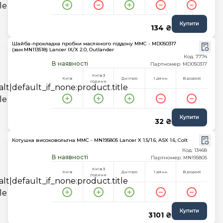
Купити
134 ₴
Шайба-прокладка пробки масляного піддону MMC - MD050317
(зам.MN113518) Lancer IX/X 2.0, Outlander
Код: 7774
В наявності
Партномер: MD050317
Київ 3
Київ
Дніпро
1 день
В дорозі
години
Купити
32 ₴
Котушка високовольтна MMC - MN195805 Lancer X 1.5/1.6, ASX 1.6, Colt
Код: 13468
В наявності
Партномер: MN195805
Київ 3
Київ
Дніпро
1 день
В дорозі
години
Купити
3101 ₴