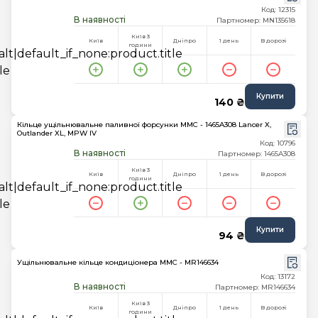
Код: 12315
В наявності
Партномер: MN135618
Київ 3
Київ
Дніпро
1 день
В дорозі
години
Купити
140 ₴
Кільце ущільнювальне паливної форсунки MMC - 1465A308 Lancer X,
Outlander XL, MPW IV
Код: 10796
В наявності
Партномер: 1465A308
Київ 3
Київ
Дніпро
1 день
В дорозі
години
Купити
94 ₴
Ущільнювальне кільце кондиціонера MMC - MR146634
Код: 13172
В наявності
Партномер: MR146634
Київ 3
Київ
Дніпро
1 день
В дорозі
години