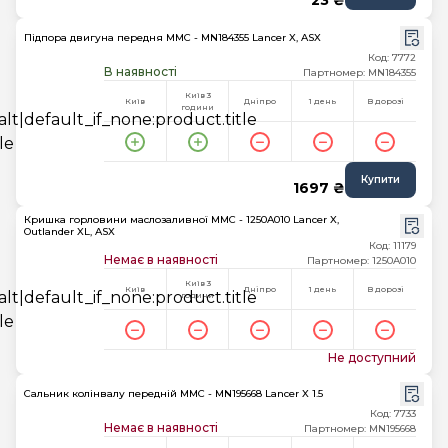
23 ₴
Підпора двигуна передня MMC - MN184355 Lancer X, ASX
Код: 7772
В наявності
Партномер: MN184355
Київ 3
Київ
Дніпро
1 день
В дорозі
години
Купити
1697 ₴
Кришка горловини маслозаливної MMC - 1250A010 Lancer X,
Outlander XL, ASX
Код: 11179
Немає в наявності
Партномер: 1250A010
Київ 3
Київ
Дніпро
1 день
В дорозі
години
Не доступний
Сальник колінвалу передній MMC - MN195668 Lancer X 1.5
Код: 7733
Немає в наявності
Партномер: MN195668