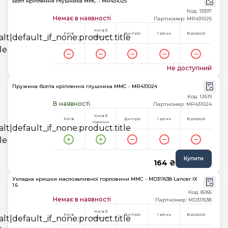
Болт кріплення глушника MMC - MR431025
Код: 13397
Немає в наявності
Партномер: MR431025
Київ 3
Київ
Дніпро
1 день
В дорозі
години
Не доступний
Пружина болта кріплення глушника MMC - MR431024
Код: 12619
В наявності
Партномер: MR431024
Київ 3
Київ
Дніпро
1 день
В дорозі
години
Купити
164 ₴
Укладка кришки маслозаливної горловини MMC - MD311638 Lancer IX
1.6
Код: 8066
Немає в наявності
Партномер: MD311638
Київ 3
Київ
Дніпро
1 день
В дорозі
години