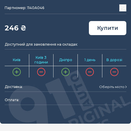
Партномер: 1140A046
246 ₴
Купити
Доступний для замовлення на складах:
Київ 3
Київ
Дніпро
1 день
В дорозі
години
Доставка:
Оберіть місто
Оплата: