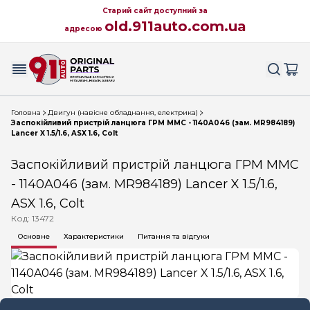
Старий сайт доступний за
old.911auto.com.ua
адресою
Головна
Двигун (навісне обладнання, електрика)
Заспокійливий пристрій ланцюга ГРМ MMC - 1140A046 (зам. MR984189)
Lancer X 1.5/1.6, ASX 1.6, Colt
Заспокійливий пристрій ланцюга ГРМ MMC
- 1140A046 (зам. MR984189) Lancer X 1.5/1.6,
ASX 1.6, Colt
Код: 13472
Основне
Характеристики
Питання та відгуки