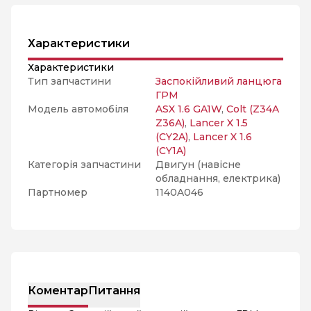
Характеристики
Характеристики
Тип запчастини
Заспокійливий ланцюга
ГРМ
Модель автомобіля
ASX 1.6 GA1W
,
Colt (Z34A
Z36A)
,
Lancer X 1.5
(CY2A)
,
Lancer X 1.6
(CY1A)
Категорія запчастини
Двигун (навісне
обладнання, електрика)
Партномер
1140A046
Коментар
Питання