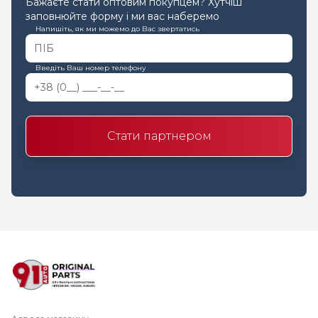
Бажаєте стати оптовим покупцем? Хутчіш
заповнюйте форму і ми вас наберемо
Напишіть, як ми можемо до Вас звертатись
Введіть Ваш номер телефону
Стати партнером