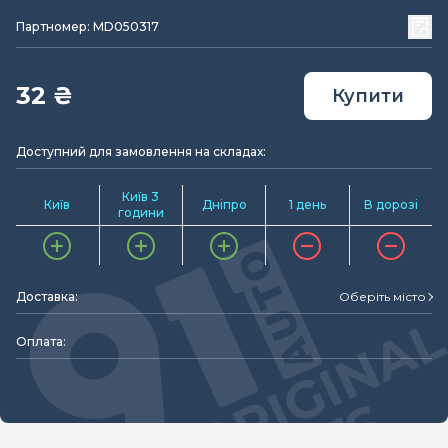
Партномер: MD050317
32 ₴
Купити
Доступний для замовлення на складах:
Київ 3
Київ
Дніпро
1 день
В дорозі
години
Доставка:
Оберіть місто
Оплата: