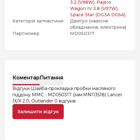
3.2 (V98W)
,
Pajero
Wagon IV 3.8 (V97W)
,
Space Star (DG3A DG5A)
Категорія запчастини
Двигун (навісне
обладнання, електрика)
Партномер
MD050317
Коментар
Питання
Відгуки Шайба-прокладка пробки масляного
піддону MMC - MD050317 (зам.MN113518) Lancer
IX/X 2.0, Outlander
0 відгуків
Залишити відгук