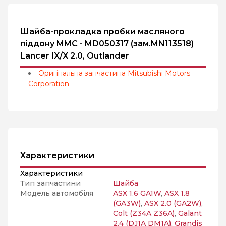
Шайба-прокладка пробки масляного
піддону MMC - MD050317 (зам.MN113518)
Lancer IX/X 2.0, Outlander
Оригінальна запчастина Mitsubishi Motors
Corporation
Характеристики
Характеристики
Тип запчастини
Шайба
Модель автомобіля
ASX 1.6 GA1W
,
ASX 1.8
(GA3W)
,
ASX 2.0 (GA2W)
,
Colt (Z34A Z36A)
,
Galant
2.4 (DJ1A DM1A)
,
Grandis