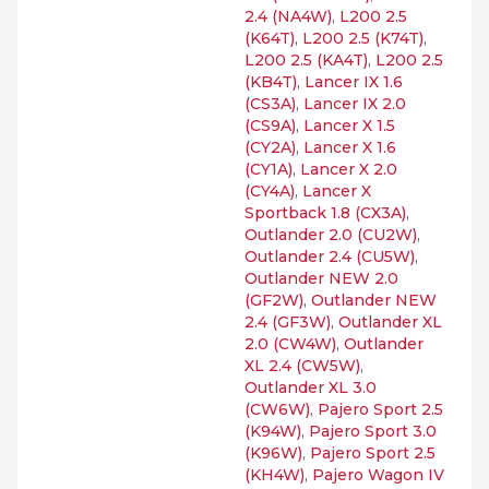
2.4 (NA4W)
,
L200 2.5
(K64T)
,
L200 2.5 (K74T)
,
L200 2.5 (KA4T)
,
L200 2.5
(KB4T)
,
Lancer IX 1.6
(CS3A)
,
Lancer IX 2.0
(CS9A)
,
Lancer X 1.5
(CY2A)
,
Lancer X 1.6
(CY1A)
,
Lancer X 2.0
(CY4A)
,
Lancer X
Sportback 1.8 (CX3A)
,
Outlander 2.0 (CU2W)
,
Outlander 2.4 (CU5W)
,
Outlander NEW 2.0
(GF2W)
,
Outlander NEW
2.4 (GF3W)
,
Outlander XL
2.0 (CW4W)
,
Outlander
XL 2.4 (CW5W)
,
Outlander XL 3.0
(CW6W)
,
Pajero Sport 2.5
(K94W)
,
Pajero Sport 3.0
(K96W)
,
Pajero Sport 2.5
(KH4W)
,
Pajero Wagon IV