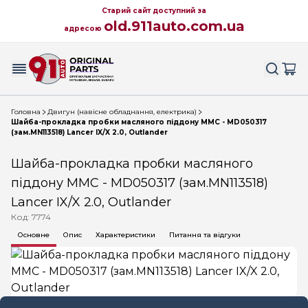
Старий сайт доступний за
old.911auto.com.ua
адресою
Головна
Двигун (навісне обладнання, електрика)
Шайба-прокладка пробки масляного піддону MMC - MD050317
(зам.MN113518) Lancer IX/X 2.0, Outlander
Шайба-прокладка пробки масляного
піддону MMC - MD050317 (зам.MN113518)
Lancer IX/X 2.0, Outlander
Код: 7774
Основне
Опис
Характеристики
Питання та відгуки