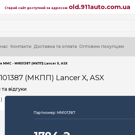
old.911auto.com.ua
Старий сайт доступний за адресою
нас
Контакти
Доставка та оплата
Оптовим покупцям
 MMC - MN101387 (МКПП) Lancer X, ASX
01387 (МКПП) Lancer X, ASX
та відгуки
Партномер: MN101387