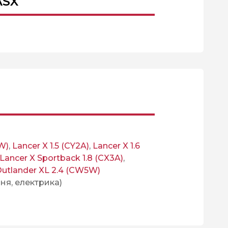
ASX
W)
,
Lancer X 1.5 (CY2A)
,
Lancer X 1.6
Lancer X Sportback 1.8 (CX3A)
,
utlander XL 2.4 (CW5W)
ня, електрика)