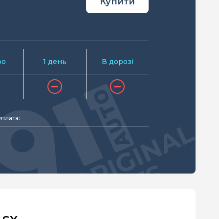
Купити
ро
1 день
В дорозі
плата: