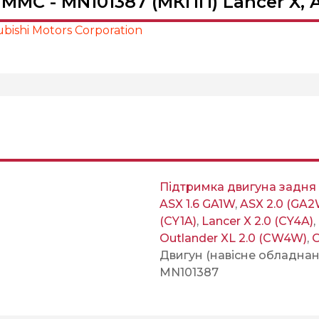
MMC - MN101387 (МКПП) Lancer X, 
bishi Motors Corporation
Підтримка двигуна задня
ASX 1.6 GA1W
,
ASX 2.0 (GA2
(CY1A)
,
Lancer X 2.0 (CY4A)
,
Outlander XL 2.0 (CW4W)
,
O
Двигун (навісне обладнан
MN101387